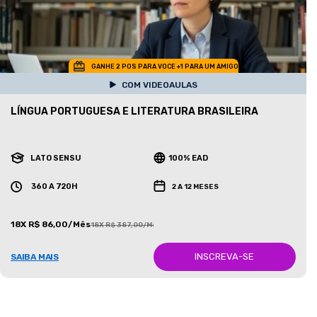
GANHE 2 POS PARA VOCE +1 PARA UM AMIGO
COM VIDEOAULAS
LÍNGUA PORTUGUESA E LITERATURA BRASILEIRA
LATO SENSU
100% EAD
360 A 720H
2 A 12 MESES
18X R$ 86,00/Mês
18X R$ 387,00/Mês
INSCREVA-SE
SAIBA MAIS